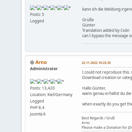
kann ich die Meldung irgen
Posts: 5
Grüße
Logged
Günter
Translation added by Colin
can I bypass the message s
Arno
22.11.2022 10:22:35
Administrator
I could not reproduce this.
Download creation or categ
Hallo Günter,
Posts: 13,420
wann genau erhältst du di
Location: Kiel/Germany
Logged
when exactly do you get the
PHP 8.4
Joomla 6
Best Regards / Gruß
Arno
Please make a Donation for jD