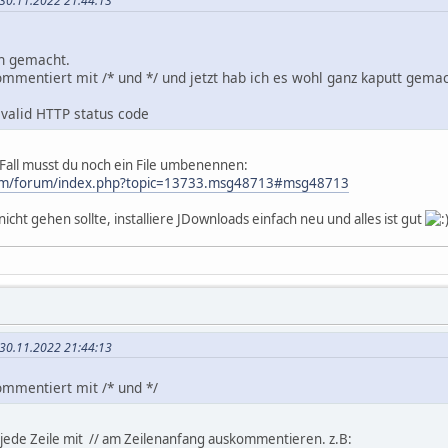
 30.11.2022 21:44:13
ch gemacht.
ommentiert mit /* und */ und jetzt hab ich es wohl ganz kaputt gemac
 valid HTTP status code
 Fall musst du noch ein File umbenennen:
com/forum/index.php?topic=13733.msg48713#msg48713
ht gehen sollte, installiere JDownloads einfach neu und alles ist gut
 30.11.2022 21:44:13
ommentiert mit /* und */
jede Zeile mit // am Zeilenanfang auskommentieren. z.B: