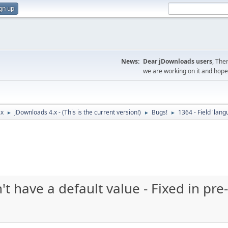
gn up
News:
Dear jDownloads users
, The
we are working on it and hope t
.x
jDownloads 4.x - (This is the current version!)
Bugs!
1364 - Field 'lang
►
►
►
't have a default value - Fixed in pre