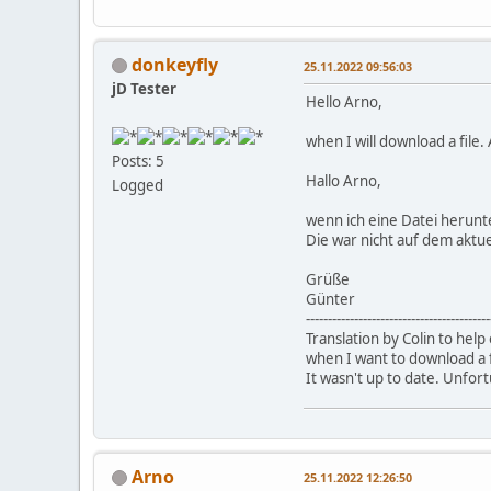
donkeyfly
25.11.2022 09:56:03
jD Tester
Hello Arno,
when I will download a file. 
Posts: 5
Hallo Arno,
Logged
wenn ich eine Datei herunter
Die war nicht auf dem aktue
Grüße
Günter
------------------------------------------
Translation by Colin to hel
when I want to download a fil
It wasn't up to date. Unfor
Arno
25.11.2022 12:26:50