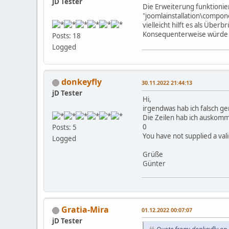
jD Tester
Die Erweiterung funktionie
"joomlainstallation\compon
vielleicht hilft es als Über
Konsequenterweise würde fü
Posts: 18
Logged
donkeyfly
30.11.2022 21:44:13
jD Tester
Hi,
irgendwas hab ich falsch g
Die Zeilen hab ich auskomme
0
Posts: 5
You have not supplied a val
Logged
Grüße
Günter
Gratia-Mira
01.12.2022 00:07:07
jD Tester