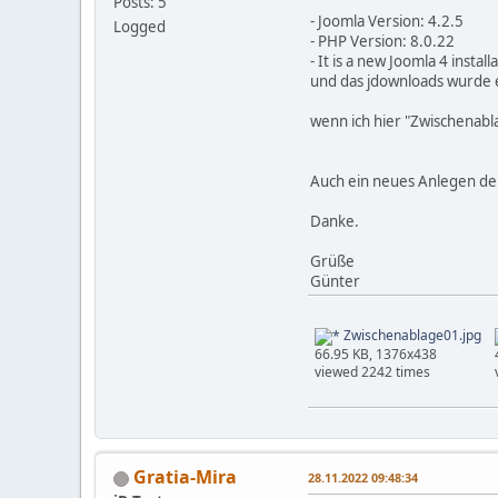
Posts: 5
- Joomla Version: 4.2.5
Logged
- PHP Version: 8.0.22
- It is a new Joomla 4 inst
und das jdownloads wurde 
wenn ich hier "Zwischenabl
Auch ein neues Anlegen der
Danke.
Grüße
Günter
Zwischenablage01.jpg
66.95 KB, 1376x438
viewed 2242 times
Gratia-Mira
28.11.2022 09:48:34