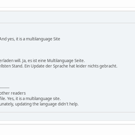
And yes, it is a multilanguage Site
laden will. Ja, es ist eine Multilanguage Seite.
llsten Stand. Ein Update der Sprache hat leider nichts gebracht.
--------
p other readers
e. Yes, it is a multilanguage site.
tunately, updating the language didn't help.