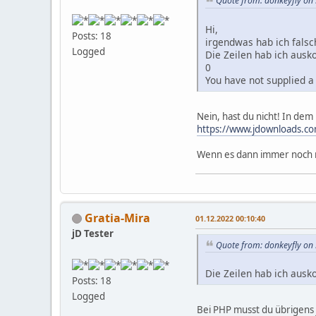
Quote from: donkeyfly on
Hi,
Posts: 18
irgendwas hab ich fals
Logged
Die Zeilen hab ich ausk
0
You have not supplied a
Nein, hast du nicht! In dem
https://www.jdownloads.
Wenn es dann immer noch nic
Gratia-Mira
01.12.2022 00:10:40
jD Tester
Quote from: donkeyfly on
Die Zeilen hab ich ausk
Posts: 18
Logged
Bei PHP musst du übrigens 