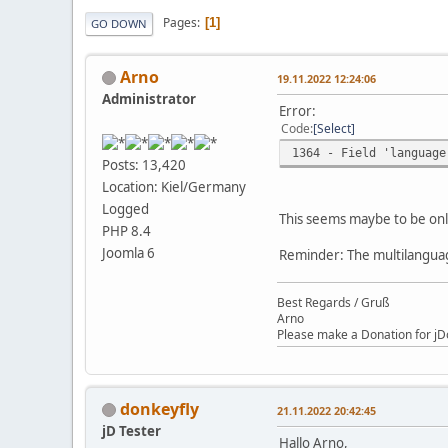
Pages
1
GO DOWN
Arno
19.11.2022 12:24:06
Administrator
Error:
Code
Select
1364 - Field 'language
Posts: 13,420
Location: Kiel/Germany
Logged
This seems maybe to be only
PHP 8.4
Joomla 6
Reminder: The multilanguag
Best Regards / Gruß
Arno
Please make a Donation for jD
donkeyfly
21.11.2022 20:42:45
jD Tester
Hallo Arno,