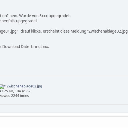
allation? nein. Wurde von 3xxx upgegradet.
ebenfalls upgegradet.
age01.jpg" drauf klicke, erscheint diese Meldung "Zwischenablage02.jpg
 Download Datei bringt nix.
Zwischenablage02.jpg
43.25 KB, 1043x382
viewed 2244 times