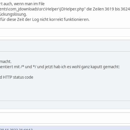
rt auch, wenn man im File
ents\com_jdownloads\src\Helper\JDHelper.php" die Zeilen 3619 bis 3624
brückungslösung.
r diese Zeit der Log nicht korrekt funktionieren.
emacht.
ntiert mit /* und */ und jetzt hab ich es wohl ganz kaputt gemacht:
id HTTP status code