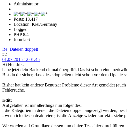
Administrator
Posts: 13,417
Location: Kiel/Germany
Logged
PHP 8.4
Joomla 6
Re: Dateien doppelt
#2
01.07.2015 12:01:45
Hi Hendrik,
habe jetzt dein Backend einmal überprüft. Das ist schon eine merkwür
Bist du dir sicher, dass diese doppelten nicht schon vor dem Update 
Bisher hat kein anderer Benutzer Probleme dieser Art gemeldet (auch
Fehlersuche.
Edit:
Aufgefallen ist mir allerdings nun folgendes:
- die Kategorien in denen die Dateien doppelt angezeigt werden, besi
- wenn ich diesen deaktiviere, ist die Anzeige wieder korrekt - siehe p
Wir werden auf Grundlage dessen nun einige Tests hier durchführen.