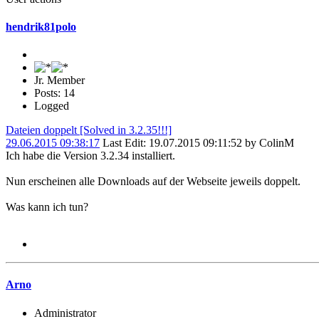
hendrik81polo
Jr. Member
Posts: 14
Logged
Dateien doppelt [Solved in 3.2.35!!!]
29.06.2015 09:38:17
Last Edit
: 19.07.2015 09:11:52 by ColinM
Ich habe die Version 3.2.34 installiert.
Nun erscheinen alle Downloads auf der Webseite jeweils doppelt.
Was kann ich tun?
Arno
Administrator