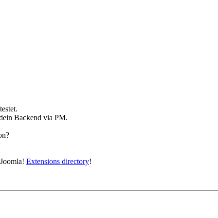
estet.
 dein Backend via PM.
on?
e Joomla!
Extensions directory
!