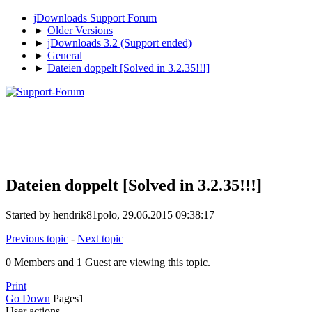
jDownloads Support Forum
►
Older Versions
►
jDownloads 3.2 (Support ended)
►
General
►
Dateien doppelt [Solved in 3.2.35!!!]
Dateien doppelt [Solved in 3.2.35!!!]
Started by hendrik81polo, 29.06.2015 09:38:17
Previous topic
-
Next topic
0 Members and 1 Guest are viewing this topic.
Print
Go Down
Pages
1
User actions