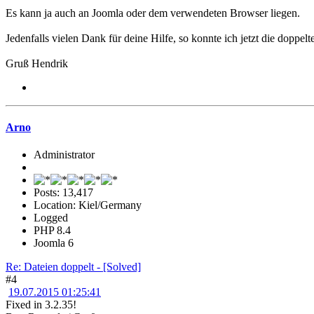
Es kann ja auch an Joomla oder dem verwendeten Browser liegen.
Jedenfalls vielen Dank für deine Hilfe, so konnte ich jetzt die doppel
Gruß Hendrik
Arno
Administrator
Posts: 13,417
Location: Kiel/Germany
Logged
PHP 8.4
Joomla 6
Re: Dateien doppelt - [Solved]
#4
19.07.2015 01:25:41
Fixed in 3.2.35!