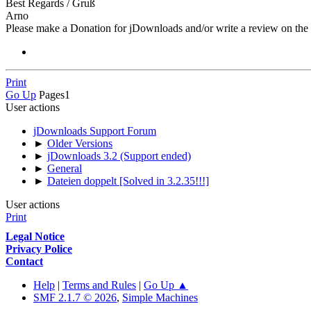
Best Regards / Gruß
Arno
Please make a Donation for jDownloads and/or write a review on th
Print
Go Up
Pages
1
User actions
jDownloads Support Forum
►
Older Versions
►
jDownloads 3.2 (Support ended)
►
General
►
Dateien doppelt [Solved in 3.2.35!!!]
User actions
Print
Legal Notice
Privacy Police
Contact
Help
|
Terms and Rules
|
Go Up ▲
SMF 2.1.7 © 2026
,
Simple Machines