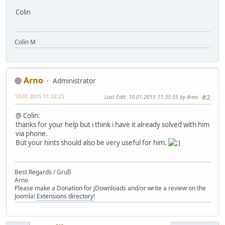
Colin
Colin M
Arno
Administrator
10.01.2015 11:32:25
Last Edit
: 10.01.2015 11:35:55 by Arno
#2
@ Colin:
thanks for your help but i think i have it already solved with him
via phone.
But your hints should also be very useful for him.
Best Regards / Gruß
Arno
Please make a Donation for jDownloads and/or write a review on the
Joomla!
Extensions directory
!