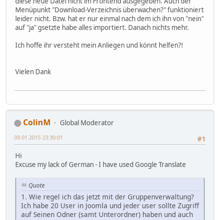
diese neue Datei nicht im Frontend ausgegeben. Auch der
Menüpunkt "Download-Verzeichnis überwachen?" funktioniert
leider nicht. Bzw. hat er nur einmal nach dem ich ihn von "nein"
auf "ja" gsetzte habe alles importiert. Danach nichts mehr.
Ich hoffe ihr versteht mein Anliegen und könnt helfen?!
Vielen Dank
ColinM
Global Moderator
09.01.2015 23:30:01
#1
Hi
Excuse my lack of German - I have used Google Translate
Quote
1. Wie regel ich das jetzt mit der Gruppenverwaltung?
Ich habe 20 User in Joomla und jeder user sollte Zugriff
auf Seinen Odner (samt Unterordner) haben und auch