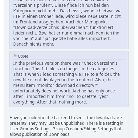
"Verzeihnis prüfen". Diese finde ich nun bei den
Kategorien nicht mehr. Das heisst, wenn ich etwas via
FTP in einen Ordner lade, wird diese neue Datei nicht
im Frontend ausgegeben. Auch der Menüpunkt
"Download-Verzeichnis überwachen?" funktioniert
leider nicht. Bzw. hat er nur einmal nach dem ich ihn
von "nein" auf "ja" gsetzte habe alles importiert.
Danach nichts mehr.
Quote
In the previous version there was "Check Verzeihnis"
function. This I think is no longer in the categories.
That is when I load something via FTP to a folder, the
new file is not displayed in the frontend. Also, the
menu item "monitor download directory?"
unfortunately does not work. And he has only once
after I imported him from "no" to gsetzte "yes"
everything. After that, nothing more.
Have you looked in the backend to see if the downloads are
present? They may just be unpublished. There is a setting in
User Groups Settings -Group Creation/Editing Settings that
allows publication of Downloads.