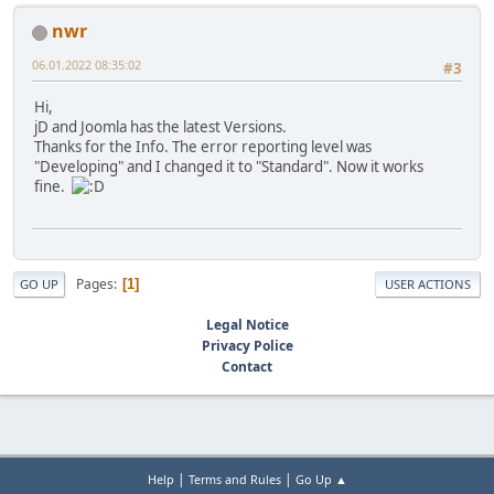
nwr
06.01.2022 08:35:02
#3
Hi,
jD and Joomla has the latest Versions.
Thanks for the Info. The error reporting level was
"Developing" and I changed it to "Standard". Now it works
fine.
Pages
1
GO UP
USER ACTIONS
Legal Notice
Privacy Police
Contact
|
|
Help
Terms and Rules
Go Up ▲