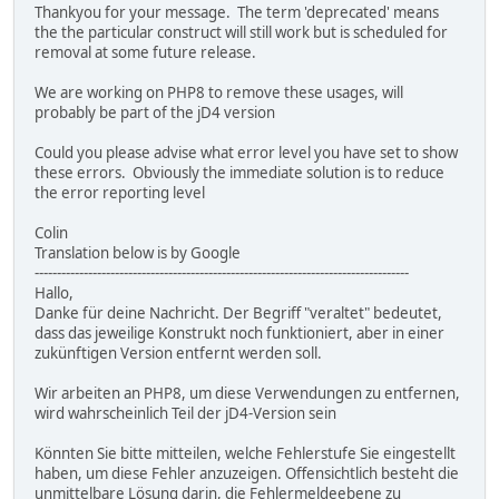
Thankyou for your message. The term 'deprecated' means
the the particular construct will still work but is scheduled for
removal at some future release.
We are working on PHP8 to remove these usages, will
probably be part of the jD4 version
Could you please advise what error level you have set to show
these errors. Obviously the immediate solution is to reduce
the error reporting level
Colin
Translation below is by Google
------------------------------------------------------------------------------------
Hallo,
Danke für deine Nachricht. Der Begriff "veraltet" bedeutet,
dass das jeweilige Konstrukt noch funktioniert, aber in einer
zukünftigen Version entfernt werden soll.
Wir arbeiten an PHP8, um diese Verwendungen zu entfernen,
wird wahrscheinlich Teil der jD4-Version sein
Könnten Sie bitte mitteilen, welche Fehlerstufe Sie eingestellt
haben, um diese Fehler anzuzeigen. Offensichtlich besteht die
unmittelbare Lösung darin, die Fehlermeldeebene zu